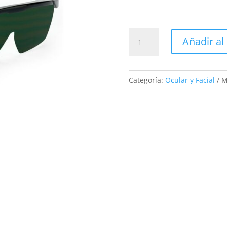
10115
Añadir al 
SPACER
ONE
DIN
5
Categoría:
Ocular y Facial
M
cantidad