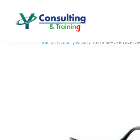
Inicio
/
Ocular y Facial
/ 10115 SPACER ONE DI