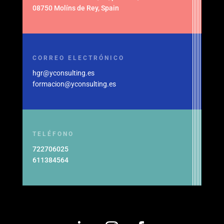
08750 Molíns de Rey, Spain
CORREO ELECTRÓNICO
hgr@yconsulting.es
formacion@yconsulting.es
TELÉFONO
722706025
611384564