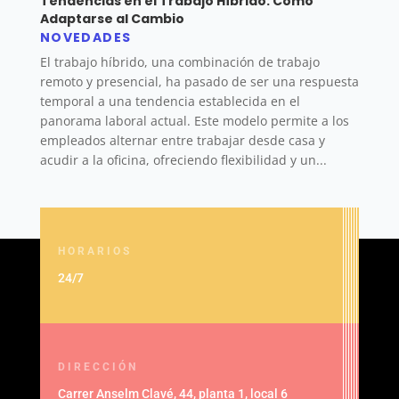
Tendencias en el Trabajo Híbrido: Cómo
Adaptarse al Cambio
NOVEDADES
El trabajo híbrido, una combinación de trabajo
remoto y presencial, ha pasado de ser una respuesta
temporal a una tendencia establecida en el
panorama laboral actual. Este modelo permite a los
empleados alternar entre trabajar desde casa y
acudir a la oficina, ofreciendo flexibilidad y un...
HORARIOS
24/7
DIRECCIÓN
Carrer Anselm Clavé, 44, planta 1, local 6