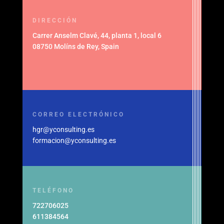
DIRECCIÓN
Carrer Anselm Clavé, 44, planta 1, local 6
08750 Molíns de Rey, Spain
CORREO ELECTRÓNICO
hgr@yconsulting.es
formacion@yconsulting.es
TELÉFONO
722706025
611384564