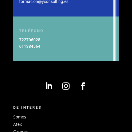
formacion@yconsulting.es
TELÉFONO
722706025
611384564
DE INTERES
Somos
Atex
Campus