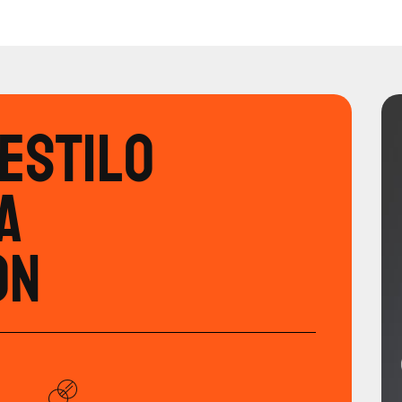
estilo
a
on