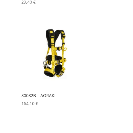
29,40
€
80082B – AORAKI
164,10
€