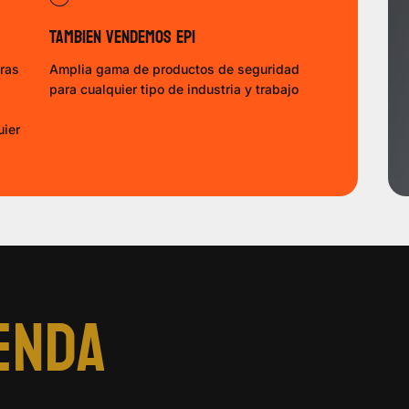
Tambien vendemos epi
tras
Amplia gama de productos de seguridad
para
cualquier tipo de industria y trabajo
uier
enda