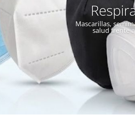
Respir
Mascarillas, semimá
salud frente 