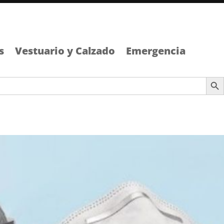
s
Vestuario y Calzado
Emergencia
Botón de b