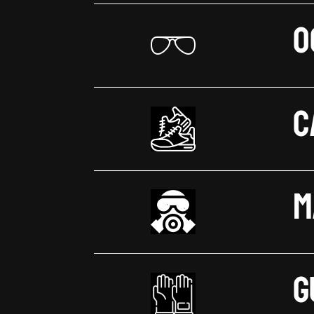
O
C
M
G