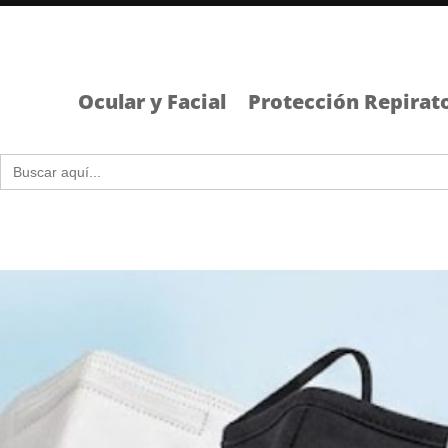
Ocular y Facial
Protección Repirat
Buscar: