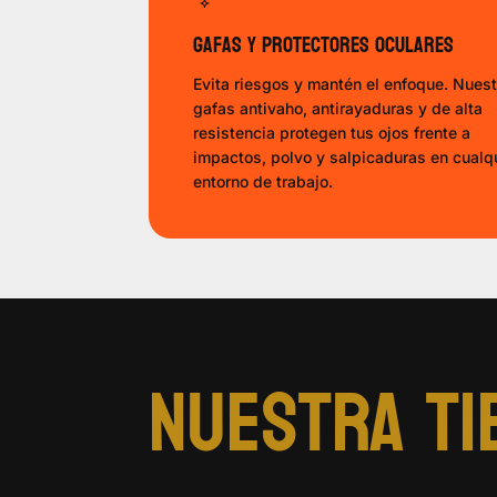
Gafas y protectores oculares
Evita riesgos y mantén el enfoque. Nues
gafas antivaho, antirayaduras y de alta
resistencia protegen tus ojos frente a
impactos, polvo y salpicaduras en cualq
entorno de trabajo.
Nuestra ti