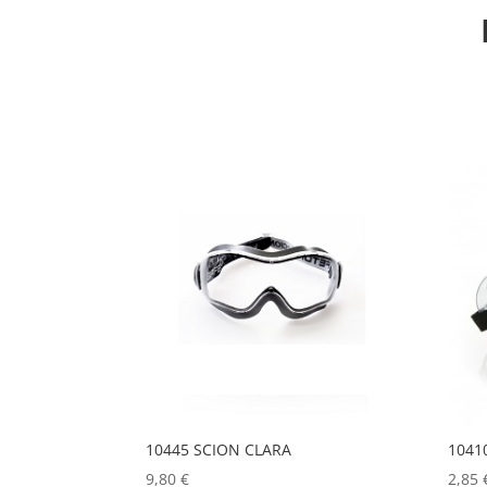
10445 SCION CLARA
1041
9,80
€
2,85