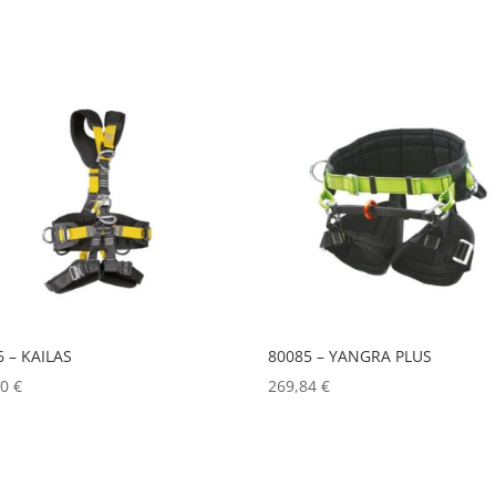
6 – KAILAS
80085 – YANGRA PLUS
80
€
269,84
€