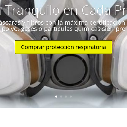
a Tranquilo en Cada Pr
scaras y filtros con la máxima certificació
a polvo, gases o partículas químicas siempre 
Comprar protección respiratoria