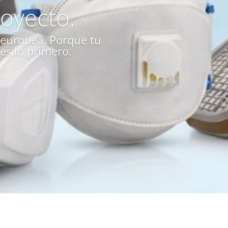
oyecto.
n europea. Porque tu
es lo primero.