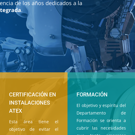
ncia de los años dedicados a la
ntegrada
.
CERTIFICACIÓN EN
FORMACIÓN
INSTALACIONES
El objetivo y espíritu del
ATEX
Departamento de
Formación se orienta a
Esta área tiene el
cubrir las necesidades
objetivo de evitar el