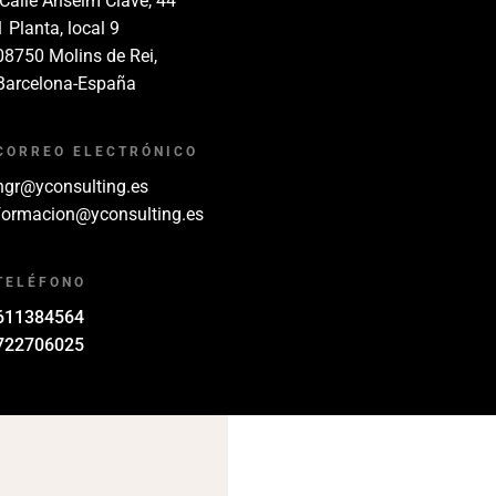
-Calle Anselm Clavé, 44
1 Planta, local 9
08750 Molins de Rei,
Barcelona-España
CORREO ELECTRÓNICO
hgr@yconsulting.es
formacion@yconsulting.es
TELÉFONO
611384564
722706025