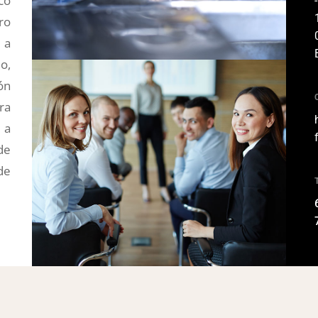
co
ro
 a
o,
ón
ra
 a
de
de