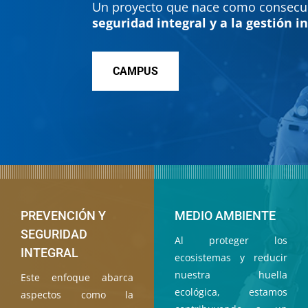
Un proyecto que nace como consecue
seguridad integral y a la gestión i
CAMPUS
PREVENCIÓN Y
MEDIO AMBIENTE
SEGURIDAD
Al proteger los
INTEGRAL
ecosistemas y reducir
nuestra huella
Este enfoque abarca
ecológica, estamos
aspectos como la