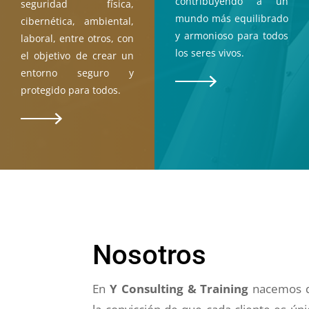
contribuyendo a un
seguridad física,
mundo más equilibrado
cibernética, ambiental,
y armonioso para todos
laboral, entre otros, con
los seres vivos.
el objetivo de crear un
entorno seguro y
protegido para todos.
Nosotros
En
Y Consulting & Training
nacemos 