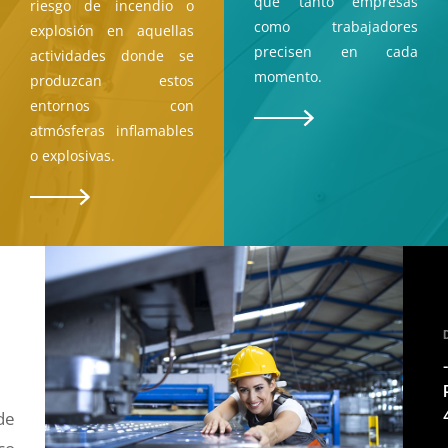
que tanto empresas
riesgo de incendio o
como trabajadores
explosión en aquellas
precisen en cada
actividades donde se
momento.
produzcan estos
entornos con
atmósferas inflamables
o explosivas.
de