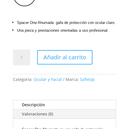
Spacer One Ahumada: gafa de protección con ocular claro.
Una pieza y prestaciones orientadas a uso profesional.
10122
Añadir al carrito
SPACER
ONE
AHUMADA
cantidad
Categoría:
Ocular y Facial
Marca:
Safetop
Descripción
Valoraciones (0)