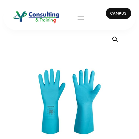
CAMPUS
Inicio
/
Guantes
/ G323. FLEXITRIL FLOCKED