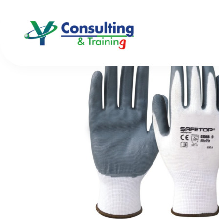
Inicio
/
Guantes
/ G156B. NITRIFIT