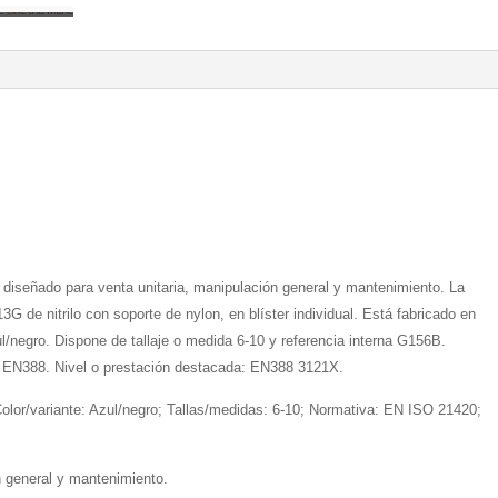
diseñado para venta unitaria, manipulación general y mantenimiento. La
3G de nitrilo con soporte de nylon, en blíster individual. Está fabricado en
zul/negro. Dispone de tallaje o medida 6-10 y referencia interna G156B.
; EN388. Nivel o prestación destacada: EN388 3121X.
; Color/variante: Azul/negro; Tallas/medidas: 6-10; Normativa: EN ISO 21420;
n general y mantenimiento.