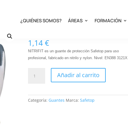
¿QUIÉNES SOMOS?
ÁREAS
FORMACIÓN
G156B. NITRIFIT
1,14
€
NITRIFIT es un guante de protección Safetop para uso
profesional, fabricado en nitrilo y nylon. Nivel: EN388 3121X
G156B.
Añadir al carrito
NITRIFIT
cantidad
Categoría:
Guantes
Marca:
Safetop