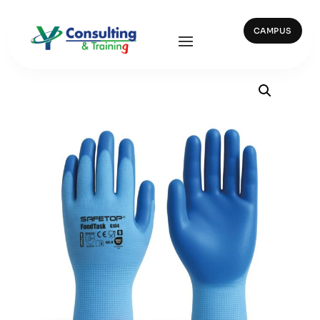
CAMPUS
Inicio
/
Guantes
/ G104. FOODTASK