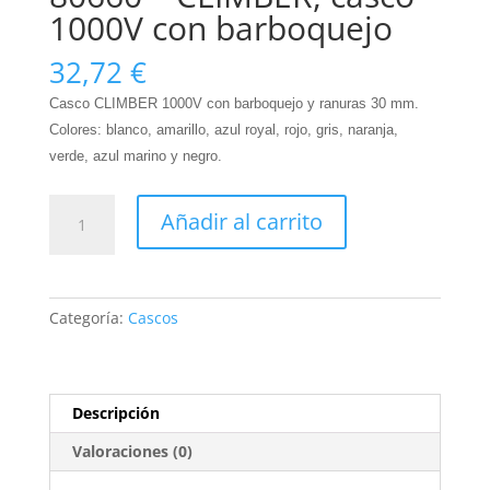
1000V con barboquejo
32,72
€
Casco CLIMBER 1000V con barboquejo y ranuras 30 mm.
Colores: blanco, amarillo, azul royal, rojo, gris, naranja,
verde, azul marino y negro.
80660
Añadir al carrito
-
CLIMBER,
casco
1000V
Categoría:
Cascos
con
barboquejo
cantidad
Descripción
Valoraciones (0)