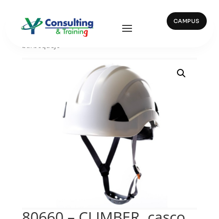
CAMPUS
Inicio
/
Cascos
/ 80660 – CLIMBER, casco 1000V con
barboquejo
80660 – CLIMBER, casco