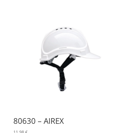
80630 – AIREX
11,98
€