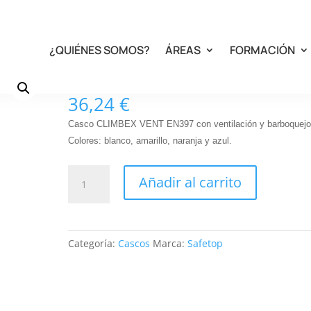
¿QUIÉNES SOMOS?
ÁREAS
FORMACIÓN
80655 – CLIMBEX VENT
36,24
€
Casco CLIMBEX VENT EN397 con ventilación y barboquejo
Colores: blanco, amarillo, naranja y azul.
80655
Añadir al carrito
-
CLIMBEX
VENT
cantidad
Categoría:
Cascos
Marca:
Safetop