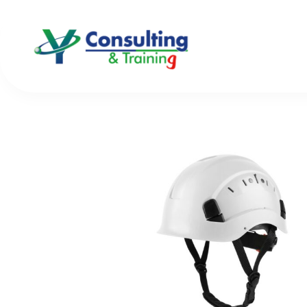
Inicio
/
Cascos
/ 80655 – CLIMBEX VENT