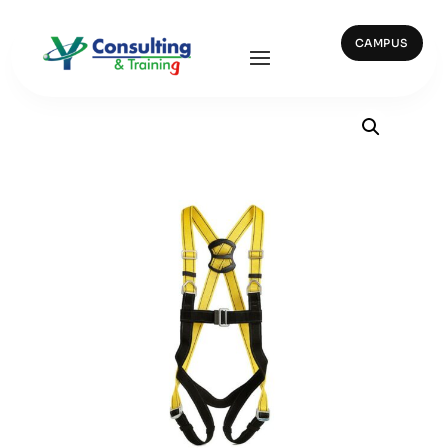
CAMPUS
Inicio
/
Trabajos en altura
/ 80070B TEIDE B