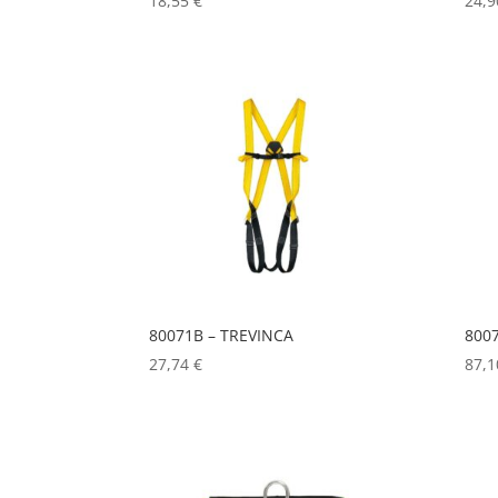
18,55
€
24,
80071B – TREVINCA
800
27,74
€
87,