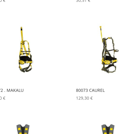
90
€
30,51
€
72 . MAKALU
80073 CAUREL
10
€
129,30
€