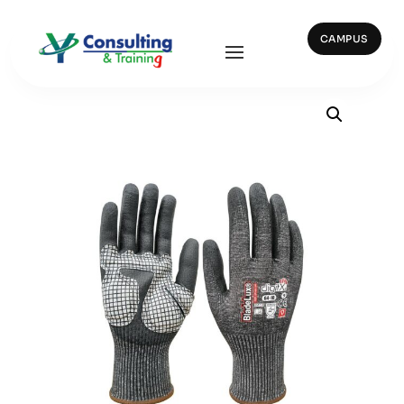
CAMPUS
Inicio
/
Guantes
/ 64-10. BLADELUX