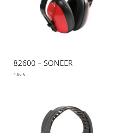
82600 – SONEER
4,86
€