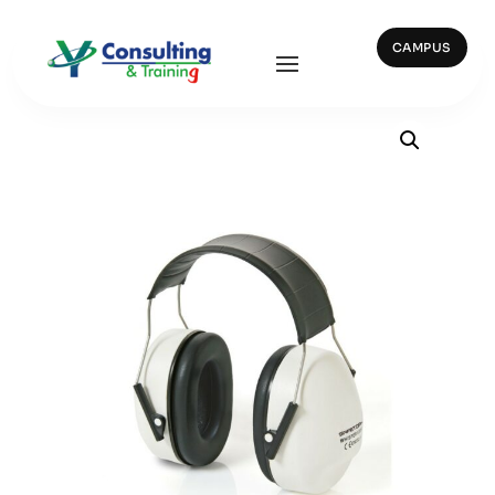
CAMPUS
Inicio
/
Protección Auditiva
/ 83000 – WHISPER