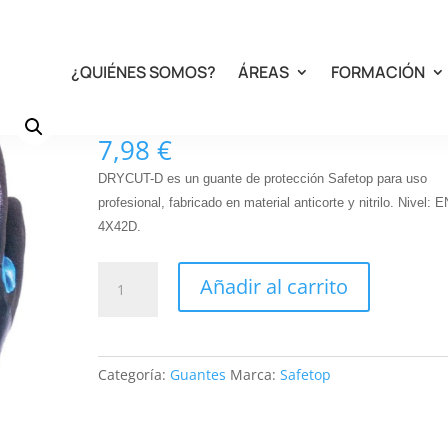
¿QUIÉNES SOMOS?
ÁREAS
FORMACIÓN
64-25. DRYCUT-D
7,98
€
DRYCUT-D es un guante de protección Safetop para uso
profesional, fabricado en material anticorte y nitrilo. Nivel: 
4X42D.
64-
Añadir al carrito
25.
DRYCUT-
D
cantidad
Categoría:
Guantes
Marca:
Safetop