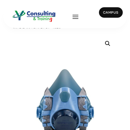
CAMPUS
Inicio
/
Protección Repiratoria
/ 34620 – SEMI
MÁSCARA SAFETOP 4620