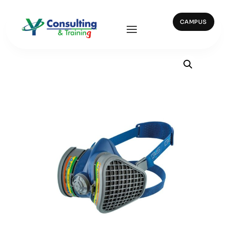
CAMPUS
Inicio
/
Protección Repiratoria
/ 33508 – ELIPSE ABEK1