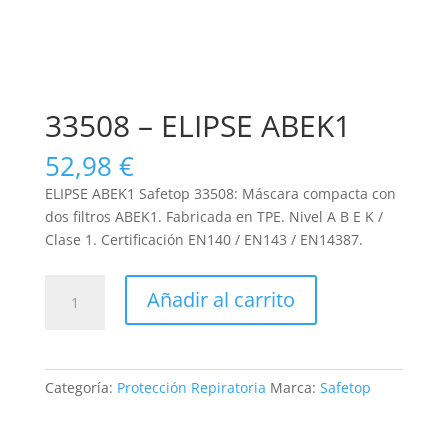
33508 – ELIPSE ABEK1
52,98
€
ELIPSE ABEK1 Safetop 33508: Máscara compacta con
dos filtros ABEK1. Fabricada en TPE. Nivel A B E K /
Clase 1. Certificación EN140 / EN143 / EN14387.
33508
Añadir al carrito
-
ELIPSE
ABEK1
cantidad
Categoría:
Protección Repiratoria
Marca:
Safetop