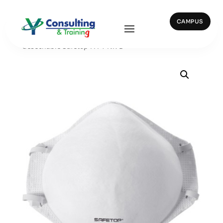
CAMPUS
Inicio
/
Protección Repiratoria
/ 30200 – Mascarilla
desechable Safetop FFP1 NR D