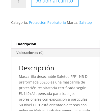
Añadir al carrito
-
Mascarilla
desechable
Safetop
Categoría:
Protección Repiratoria
Marca:
Safetop
FFP1
NR
D
cantidad
Descripción
Valoraciones (0)
Descripción
Mascarilla desechable Safetop FFP1 NR D
preformada 30200 es una mascarilla de
protección respiratoria certificada según
EN149+A1, pensada para trabajos
profesionales con exposición a partículas.
Su nivel FFP1 está orientado a tareas con
polvo no tóxico y trabajos generales donde