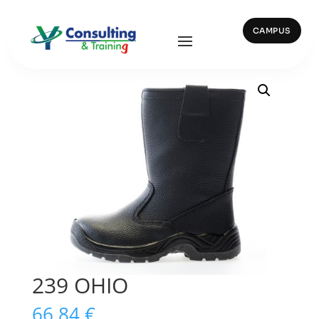
CAMPUS
Inicio
/
Vestuario y Calzado
/ 239 OHIO
239 OHIO
66,84
€