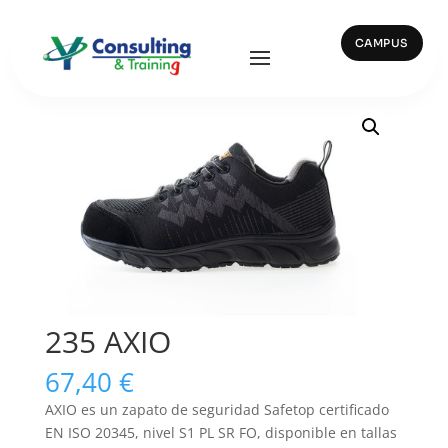
CAMPUS
Inicio
/
Vestuario y Calzado
/
Calzado
/ 235 AXIO
235 AXIO
67,40
€
AXIO es un zapato de seguridad Safetop certificado
EN ISO 20345, nivel S1 PL SR FO, disponible en tallas