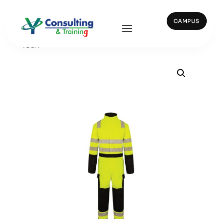
CAMPUS
Inicio
/
Vestuario y Calzado
/ 127 – BUZO ARAPRO
TECH