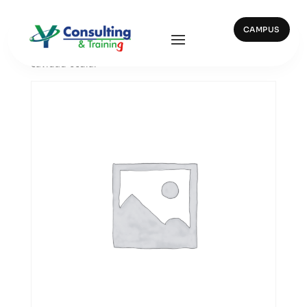
CAMPUS
Inicio
/
Emergencia
/ 11711 BOTELLA 500 ml con
cavidad ocular