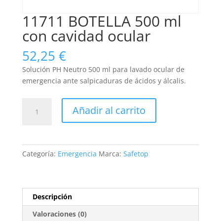
11711 BOTELLA 500 ml
con cavidad ocular
52,25
€
Solución PH Neutro 500 ml para lavado ocular de
emergencia ante salpicaduras de ácidos y álcalis.
11711
Añadir al carrito
BOTELLA
500
ml
con
Categoría:
Emergencia
Marca:
Safetop
cavidad
ocular
cantidad
Descripción
Valoraciones (0)