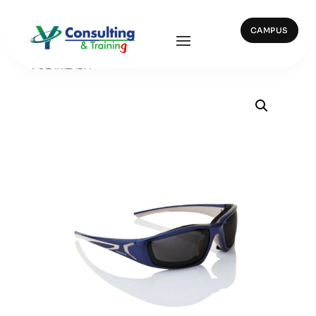
CAMPUS
Inicio
/
Ocular y Facial
/ 10278 PANDORA
POLARIZADA