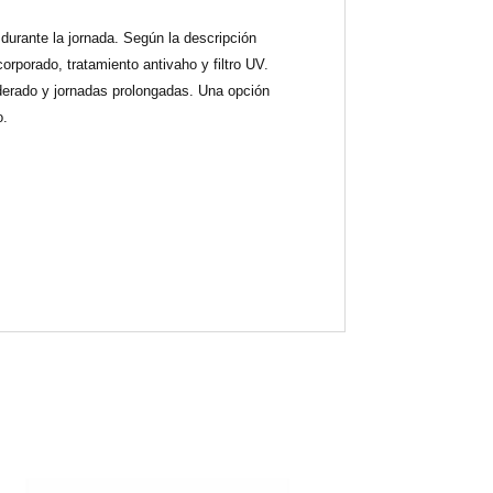
urante la jornada. Según la descripción
rporado, tratamiento antivaho y filtro UV.
derado y jornadas prolongadas. Una opción
o.