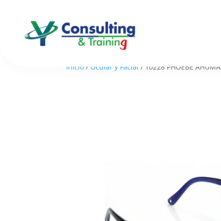
Inicio
/
Ocular y Facial
/ 10228 PHOEBE AHUM