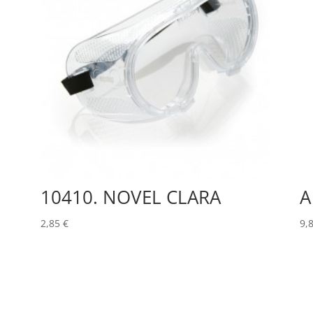
10410. NOVEL CLARA
A
2,85
€
9,