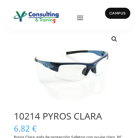
CAMPUS
Inicio
/
Ocular y Facial
/ 10214 PYROS CLARA
10214 PYROS CLARA
6,82
€
Pyros Clara: gafa de protección Safetop con ocular claro. PC