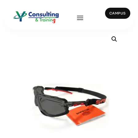
CAMPUS
Inicio
/
Ocular y Facial
/ 10175 Praetorius Ahumada