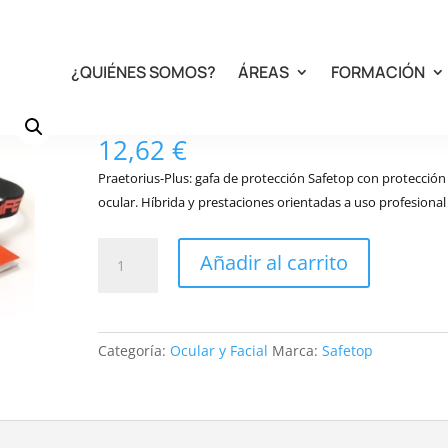
US
¿QUIÉNES SOMOS?
ÁREAS
FORMACIÓN
10171 PRAETORIUS-PLU
12,62
€
Praetorius-Plus: gafa de protección Safetop con protección
ocular. Híbrida y prestaciones orientadas a uso profesional
10171
Añadir al carrito
PRAETORIUS-
PLUS
cantidad
Categoría:
Ocular y Facial
Marca:
Safetop