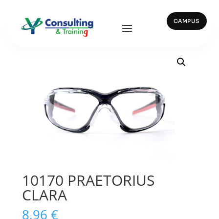
CAMPUS
Inicio
/
Ocular y Facial
/ 10170 PRAETORIUS CLARA
10170 PRAETORIUS
CLARA
8,96
€