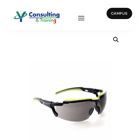
CAMPUS
Inicio
/
Ocular y Facial
/ 10002 — POMPEIA SMOKED