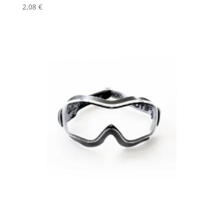
2,08
€