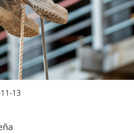
-11-13
eña