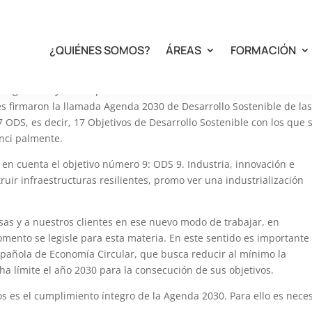
¿QUIÉNES SOMOS?
ÁREAS
FORMACIÓN
otagonismo y una importancia cada vez más relevan te en el día a 
s firmaron la llamada Agenda 2030 de Desarrollo Sostenible de la
ODS, es decir, 17 Objetivos de Desarrollo Sostenible con los que 
rinci palmente.
 en cuenta el objetivo número 9: ODS 9. Industria, innovación e
ruir infraestructuras resilientes, promo ver una industrialización
s y a nuestros clientes en ese nuevo modo de trabajar, en
ento se legisle para esta materia. En este sentido es importante
Española de Economía Circular, que busca reducir al mínimo la
a límite el año 2030 para la consecución de sus objetivos.
os es el cumplimiento íntegro de la Agenda 2030. Para ello es nece