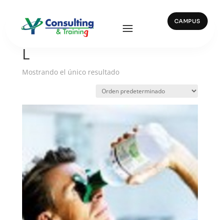
CAMPUS
Inicio
/ Productos etiquetados “L”
L
Mostrando el único resultado