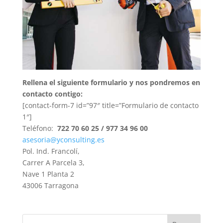
Rellena el siguiente formulario y nos pondremos en
contacto contigo:
[contact-form-7 id=”97″ title=”Formulario de contacto
1″]
Teléfono:
722 70 60 25
/
977 34 96 00
asesoria@yconsulting.es
Pol. Ind. Francolí,
Carrer A Parcela 3,
Nave 1 Planta 2
43006 Tarragona