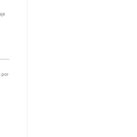
aje
o por