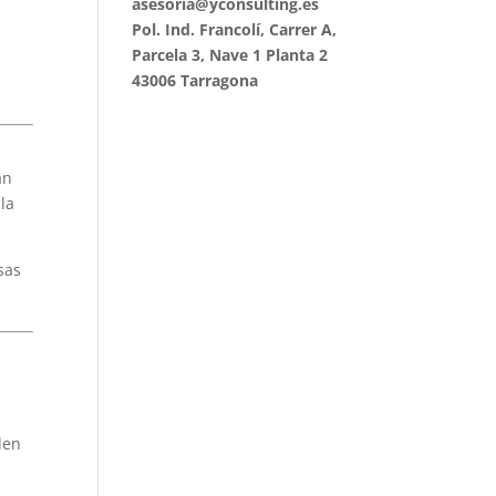
asesoria@yconsulting.es
Pol. Ind. Francolí, Carrer A,
Parcela 3, Nave 1 Planta 2
43006 Tarragona
an
la
sas
den