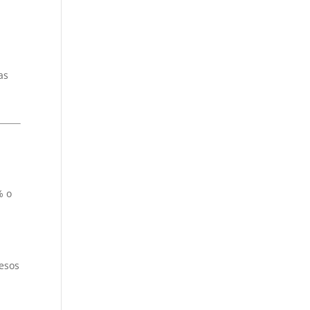
as
% o
cesos