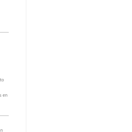
to
s en
en